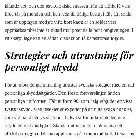
kliande bett och den psykologiska stressen från att aldrig få vara
ifred tär på moralen och kan leda till dåliga beslut i fält. En soldat
som är upptagen med att vifta bort knott är en soldat vars
uppmärksamhet inte är riktad mot potentiella hot i omgivningen. I
ett skarpt läge kan en sådan distraktion få katastrofala följder.
Strategier och utrustning för
personligt skydd
För att möta denna utmaning utrustas svenska soldater med en rad
personliga skyddsåtgärder. Den första försvarslinjen är den
personliga uniformen, Fältuniform 90, som i sig erbjuder ett visst
fysiskt skydd. Men insekter är experter på att hitta svaga punkter,
som vid handleder, vrister och hals. Därför är kompletterande
skydd en nödvändighet. Standardutrustningen inkluderar ett
effektivt myggmedel som appliceras på exponerad hud. Detta sker