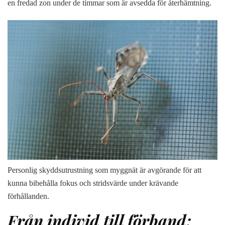
en fredad zon under de timmar som är avsedda för återhämtning.
Personlig skyddsutrustning som myggnät är avgörande för att
kunna bibehålla fokus och stridsvärde under krävande
förhållanden.
Från individ till förband: