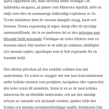
själva rapporterat om, ställs eleverna under övningar i de
halländska skogarna, på platser som Mästocka skjutfält, inför en
miljö som efter ett sommarregn fullkomligt exploderar av liv.
Tyvärr inkluderar detta liv enorma mängder mygg, knott och
bromsar. Denna exponering är ingen slump eller ett olyckligt
sammanträffande, det är en medveten del av den
prövning som
blivande befäl genomgår
. Förmågan att verka effektivt trots en
konstant attack från insekter är ett mått på soldatens uthållighet
och mentala seghet, egenskaper som är helt avgörande för ett
framtida befäl.
Den direkta påverkan på den enskilde soldaten kan inte
underskattas. En svärm av myggor stör inte bara koncentrationen
under kritiska moment som posttjänst, navigation eller vapenvård,
den leder också till sömnbrist. Sömn är en av de mest kritiska
faktorerna för att bibehålla stridsvärdet, och när den ständigt
avbryts av surrande och stickande insekter, sjunker både den
fysiska och mentala prestationsförmågan snabbt. Irritationen från