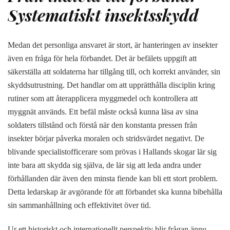
Systematiskt insektsskydd
Medan det personliga ansvaret är stort, är hanteringen av insekter
även en fråga för hela förbandet. Det är befälets uppgift att
säkerställa att soldaterna har tillgång till, och korrekt använder, sin
skyddsutrustning. Det handlar om att upprätthålla disciplin kring
rutiner som att återapplicera myggmedel och kontrollera att
myggnät används. Ett befäl måste också kunna läsa av sina
soldaters tillstånd och förstå när den konstanta pressen från
insekter börjar påverka moralen och stridsvärdet negativt. De
blivande specialistofficerare som prövas i Hallands skogar lär sig
inte bara att skydda sig själva, de lär sig att leda andra under
förhållanden där även den minsta fiende kan bli ett stort problem.
Detta ledarskap är avgörande för att förbandet ska kunna bibehålla
sin sammanhållning och effektivitet över tid.
Ur ett historiskt och internationellt perspektiv blir frågan ännu