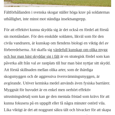
Fältförhållanden i svenska skogar ställer höga krav på soldaternas
uthållighet, inte minst mot ständiga insektsangrepp.
För att effektivt kunna skydda sig är det också en fördel att förstå
sin motståndare. För den enskilde soldaten, likväl som för den
civila vandraren, är kunskap om fiendens biologi en viktig del av
förberedelserna. Att skaffa sig
värdefull kunskap om olika mygg
och hur man bäst skyddar sig i fält
är en strategisk fördel som kan
påverka allt från val av rastplats till hur man bäst nyttjar sitt skydd.
Att förstå skillnaden mellan olika arter, som de ihärdiga
skogsmyggen och de aggressiva översvämningsmyggen, är
avgörande. Utöver kemiska medel används även fysiska barriärer.
Myggnät för huvudet är en enkel men oerhört effektiv
utrustningsdetalj som kan ge den mentala fristad som krävs för att
kunna fokusera på en uppgift eller få några minuter ostörd vila.
Lika viktigt är det att noggrant säkra tält och bivacker för att skapa