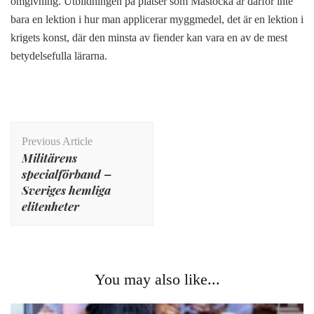
omgivning. Utbildningen på platser som Mästocka är därför inte
bara en lektion i hur man applicerar myggmedel, det är en lektion i
krigets konst, där den minsta av fiender kan vara en av de mest
betydelsefulla lärarna.
Post
Previous Article
Navigation
Militärens
specialförband –
Sveriges hemliga
elitenheter
You may also like...