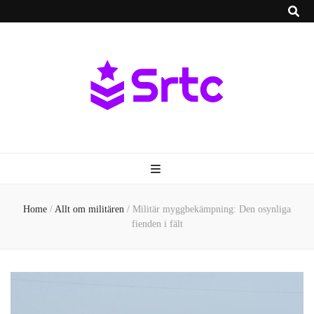
srtc.se
Allt om militären i Sverige och världen!
Home
/
Allt om militären
/
Militär myggbekämpning: Den osynliga
fienden i fält