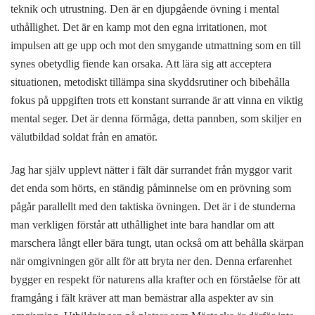
teknik och utrustning. Den är en djupgående övning i mental
uthållighet. Det är en kamp mot den egna irritationen, mot
impulsen att ge upp och mot den smygande utmattning som en till
synes obetydlig fiende kan orsaka. Att lära sig att acceptera
situationen, metodiskt tillämpa sina skyddsrutiner och bibehålla
fokus på uppgiften trots ett konstant surrande är att vinna en viktig
mental seger. Det är denna förmåga, detta pannben, som skiljer en
välutbildad soldat från en amatör.
Jag har själv upplevt nätter i fält där surrandet från myggor varit
det enda som hörts, en ständig påminnelse om en prövning som
pågår parallellt med den taktiska övningen. Det är i de stunderna
man verkligen förstår att uthållighet inte bara handlar om att
marschera långt eller bära tungt, utan också om att behålla skärpan
när omgivningen gör allt för att bryta ner den. Denna erfarenhet
bygger en respekt för naturens alla krafter och en förståelse för att
framgång i fält kräver att man bemästrar alla aspekter av sin